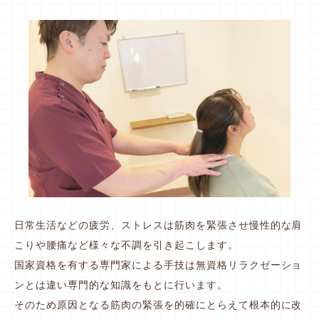
よくある質問
←Instagramはこちら
月
火
水
木
金
土
日祝
受付時間
●
●
▲
●
●
▲
×
9:00~12:00
●
●
×
●
●
×
×
15:00~20:30
水・土 は13時までになります。
日常生活などの疲労、ストレスは筋肉を緊張させ慢性的な肩
こりや腰痛など様々な不調を引き起こします。
国家資格を有する専門家による手技は無資格リラクゼーショ
ンとは違い専門的な知識をもとに行います。
そのため原因となる筋肉の緊張を的確にとらえて根本的に改