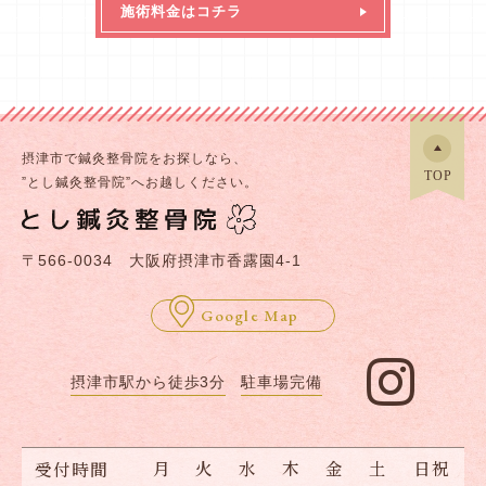
施術料金はコチラ
摂津市で鍼灸整骨院をお探しなら、
”とし鍼灸整骨院”へお越しください。
〒566-0034 大阪府摂津市香露園4-1
Google Map
摂津市駅から徒歩3分
駐車場完備
月
火
水
木
金
土
日祝
受付時間