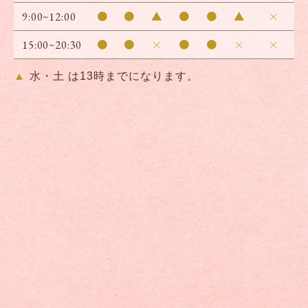
●
●
▲
●
●
▲
×
9:00~12:00
●
●
×
●
●
×
×
15:00~20:30
水・土 は13時までになります。