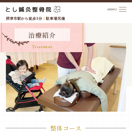
摂津市駅から徒歩3分
駐車場完備
トップ
治療紹介
初めての方へ
Treatment
治療紹介
骨盤矯正
交通事故治療
治療の流れ・料金
交通アクセス
整体コース
患者さまの声